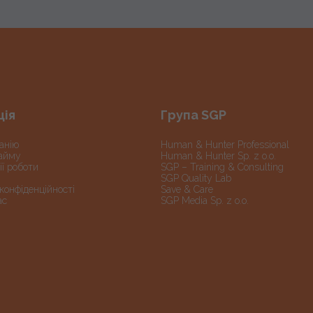
ція
Група SGP
анію
Human & Hunter Professional
айму
Human & Hunter Sp. z o.o.
ї роботи
SGP – Training & Consulting
SGP Quality Lab
конфіденційності
Save & Care
ас
SGP Media Sp. z o.o.