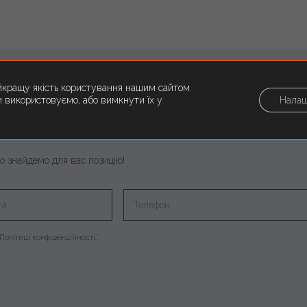
йкращу якість користування нашим сайтом.
ми використовуємо, або вимкнути їх у
Налаш
пропозицію для себе?
о знайдемо для вас позицію!
Політиці конфіденційності.*