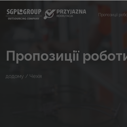
Пропозиції роб
Пропозиції робот
додому
/
Чехія