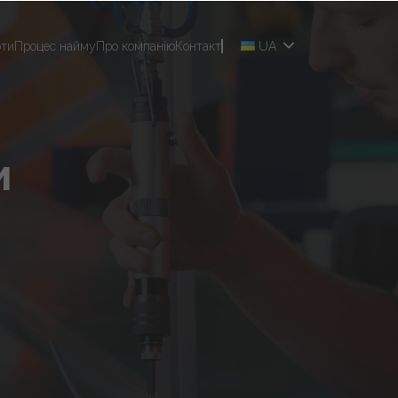
оти
Процес найму
Про компанію
Контакт
UA
и