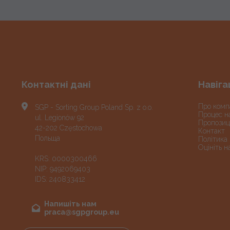
Контактні дані
Навіга
Про комп
SGP - Sorting Group Poland Sp. z o.o.
Процес н
ul. Legionów 92
Пропозиці
42-202 Częstochowa
Контакт
Польща
Політика 
Oцініть н
KRS: 0000300466
NIP: 9492069403
IDS: 240833412
Напишіть нам
praca@sgpgroup.eu