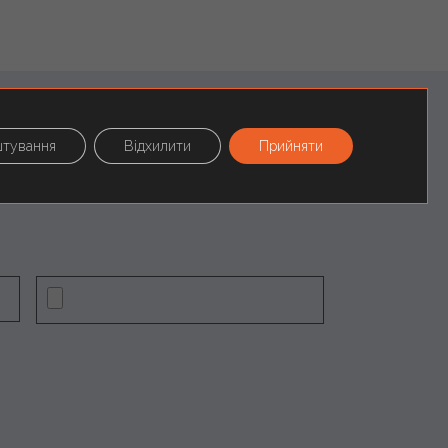
тування
Відхилити
Прийняти